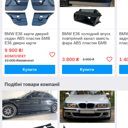
BMW E36 карти дверей
BMW E36 холодний впуск
BMW
седан ABS пластик БМВ
повітряний канал замість
задн
Е36 дверні карти
фари ABS пластик БМВ
плас
Е36 повітрозабірник під
блен
9 900
₴/
патрубок 3 дюйми
комплект
3 800
1 4
₴
3 900 ₴
10 000 ₴/комплект
Купити
Купити
Подібні товари компанії