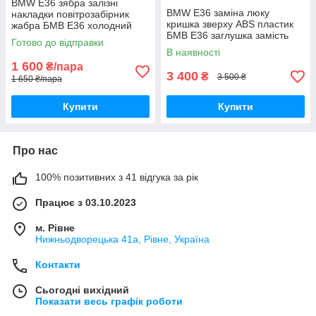
BMW E36 зябра залізні
BMW E36 заміна люку
накладки повітрозабірник
кришка зверху ABS пластик
жабра БМВ Е36 холодний
БМВ Е36 заглушка замість
впуск під капот в тому числі
Готово до відправки
люку для полегшення
для інших авто
В наявності
1 600
₴/пара
3 400
₴
3 500 ₴
1 650 ₴/пара
Купити
Купити
Про нас
100% позитивних з 41 відгука за рік
Працює з 03.10.2023
м. Рівне
Нижньодворецька 41а, Рівне, Україна
Контакти
Сьогодні вихідний
Показати весь графік роботи