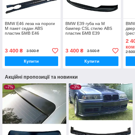
BMW E46 леза на пороги
BMW E39 губа на М
BMW
М пакет седан ABS
бампер CSL стилю ABS
двер
пластик БМВ Е46
пластик БМВ Е39
(рес
накладки на М тех пороги
накладка переднього М
БМВ 
2 4
бампера
накл
ком
3 400
3 400
₴
₴
3 500 ₴
3 500 ₴
2 500
Купити
Купити
Акційні пропозиції та новинки
–7%
–3%