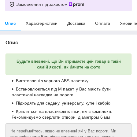
Замовлення під захистом
Опис
Характеристики
Доставка
Оплата
Умови п
Опис
Будьте впевнені, що Ви отримаєте цей товар в такій
самій якості, як бачите на фото
Виготовлені з чорного ABS пластику
Встановлюються під М пакет, у Вас мають бути
пластикові накладки на пороги
Підходять для седану, універсалу, купе і кабріо
Кріпляться на пластикові кліпси, які в комплекті.
Рекомендуємо сверлити отвори діаметром 6 мм
Не переймайтесь, якщо не впевнені які у Вас пороги. Ми
зателефонуємо Вам після замовлення для уточнення з