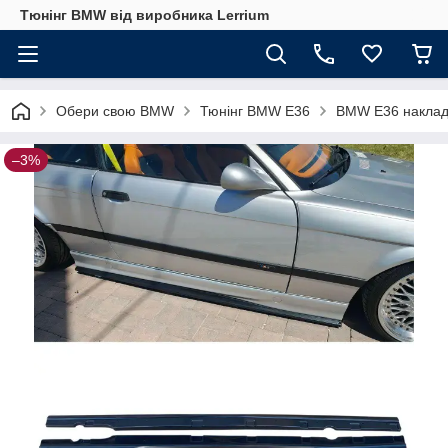
Тюнінг BMW від виробника Lerrium
Обери свою BMW
Тюнінг BMW E36
BMW E36 накладк
–3%