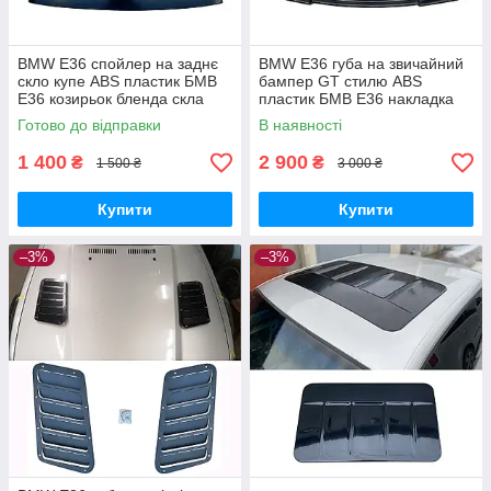
BMW E36 спойлер на заднє
BMW E36 губа на звичайний
скло купе ABS пластик БМВ
бампер GT стилю ABS
Е36 козирьок бленда скла
пластик БМВ Е36 накладка
ГТ на передній рест дорест
Готово до відправки
В наявності
бампер не М
1 400
2 900
₴
₴
1 500 ₴
3 000 ₴
Купити
Купити
–3%
–3%