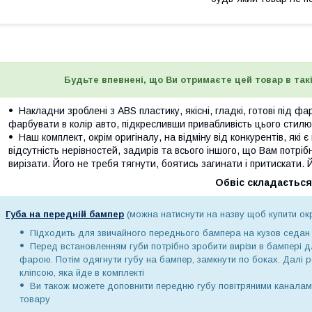
Будьте впевнені, що Ви отримаєте цей товар в такі
Накладни зроблені з ABS пластику, якісні, гладкі, готові під 
фарбувати в колір авто, підкресливши привабливість цього стилю
Наш комплект, окрім оригіналу, на відміну від конкурентів, які є н
відсутність нерівностей, задирів та всього іншого, що Вам потрі
вирізати. Його не требя тягнути, боятись загинати і притискати. 
Обвіс складається 
Губа на передній бампер
(можна натиснути на назву щоб купити ок
Підходить для звичайного переднього бампера на кузов седан а
Перед встановленням губи потрібно зробити вирізи в бампері д
фарою. Потім одягнути губу на бампер, замкнути по боках. Далі роб
кліпсою, яка йде в комплекті
Ви також можете доповнити передню губу повітряними каналам
товару