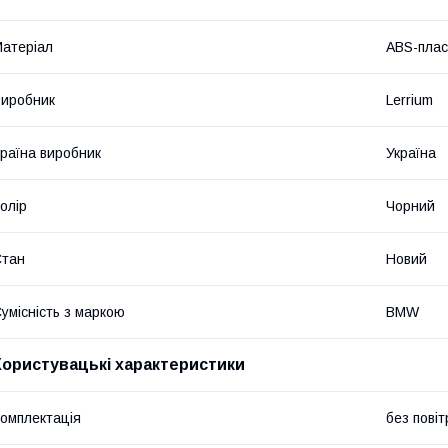
атеріал
ABS-плас
иробник
Lerrium
раїна виробник
Україна
олір
Чорний
Стан
Новий
умісність з маркою
BMW
Користувацькі характеристики
омплектація
без повіт