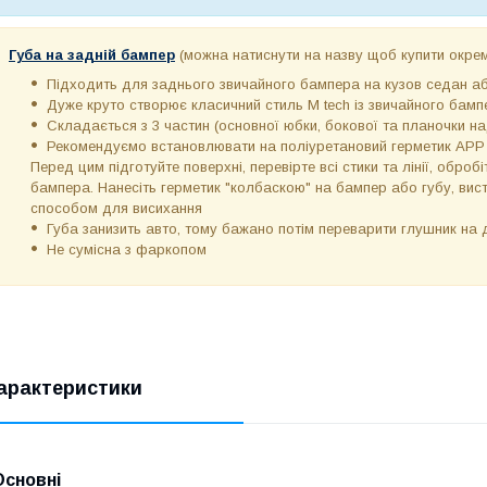
Губа на задній бампер
(можна натиснути на назву щоб купити окре
Підходить для заднього звичайного бампера на кузов седан або
Дуже круто створює класичний стиль M tech із звичайного бамп
Складається з 3 частин (основної юбки, бокової та планочки н
Рекомендуємо встановлювати на поліуретановий герметик APP PU
Перед цим підготуйте поверхні, перевірте всі стики та лінії, обро
бампера. Нанесіть герметик "колбаскою" на бампер або губу, виста
способом для висихання
Губа занизить авто, тому бажано потім переварити глушник на 
Не сумісна з фаркопом
арактеристики
Основні