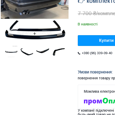
👉 комплек
7 700 ₴/компл
В наявності
Купити
+380 (96) 339-09-40
повернення товару п
У компанії підключені
будь-який товар не п