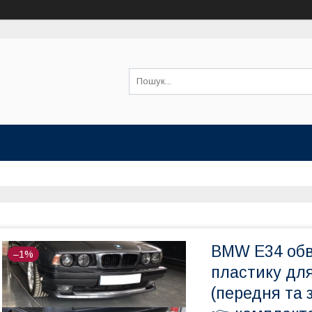
BMW E34 обв
–1%
пластику дл
(передня та 