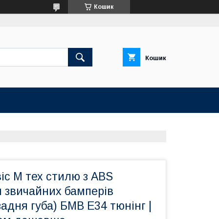
Кошик
Кошик
іс М тех стилю з ABS
я звичайних бамперів
задня губа) БМВ Е34 тюнінг |