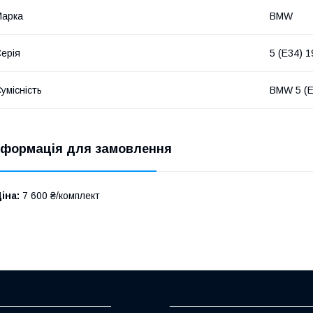
Марка
BMW
ерія
5 (E34) 
умісність
BMW 5 (E
нформація для замовлення
іна:
7 600 ₴/комплект
__________________
______________________