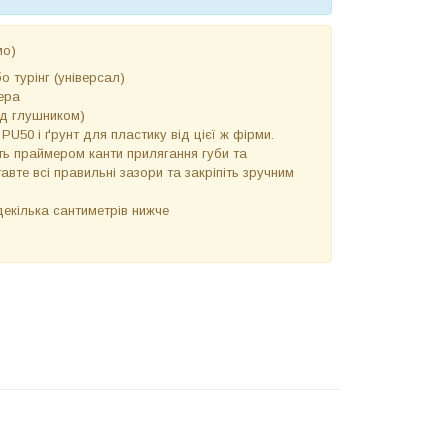
мо)
 турінг (універсал)
ера
ад глушником)
50 і ґрунт для пластику від цієї ж фірми.
біть праймером канти прилягання губи та
вте всі правильні зазори та закріпіть зручним
декілька сантиметрів нижче