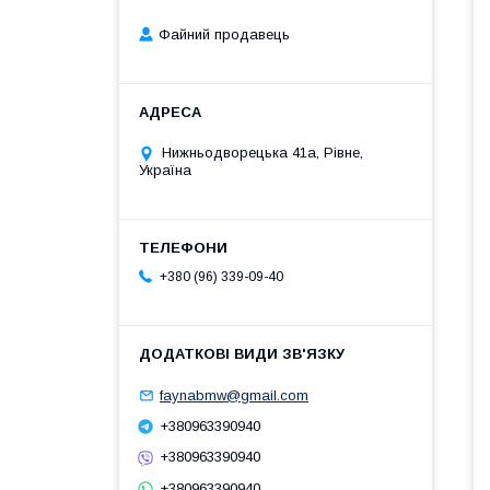
Файний продавець
Нижньодворецька 41а, Рівне,
Україна
+380 (96) 339-09-40
faynabmw@gmail.com
+380963390940
+380963390940
+380963390940