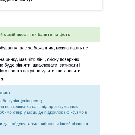
й самій якості, як бачите на фото
фарбування, але за бажанням, можна навіть не
а ринку, має чіткі лінії, якісну поверхню,
бно буде рівняти, шпаклювати, затирати і
Його просто потрібно купити і встановити
з:
ремо)
бо турінг (універсал)
ля повітряних каналів під протитуманною
имо отвір у місці, де підкрилок і фіксуємо її
и для обдуву гальм, вибравши інший різновид