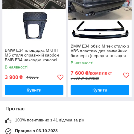
BMW E34 обвіс М тех стилю з
BMW E34 площадка МКПП
ABS пластику для звичайних
М5 стиля справжній карбон
бамперів (передня та задня
БМВ Е34 накладка консолі
губа) БМВ Е34 тюнінг | 👉
В наявності
для тюнінгу салону
комплектом дешевше
В наявності
7 600
₴/комплект
3 900
₴
4 000 ₴
7 700 ₴/комплект
Купити
Купити
Про нас
100% позитивних з 41 відгука за рік
Працює з 03.10.2023