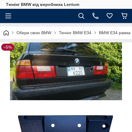
Тюнінг BMW від виробника Lerrium
Обери свою BMW
Тюнінг BMW E34
BMW E34 рамка п
–5%