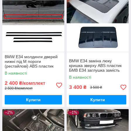
BMW E34 молдинги дверей
BMW E34 заміна люку
нижні під М пороги
кришка зверху ABS пластик
(рестайлові) ABS пластик
БМВ Е34 заглушка замість
БМВ Е34 стик дверей та
В наявності
люку для полегшення
накладок на пороги
В наявності
2 400
₴/комплект
3 400
₴
3 500 ₴
2 500 ₴/комплект
Купити
Купити
–2%
–1%