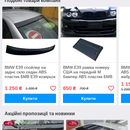
Подібні товари компанії
BMW E39 спойлер на
BMW E39 рамка номеру
BMW 
заднє скло седан ABS
США на передній М
ABS 
пластик БМВ Е39 козирьок
бампер ABS пластик БМВ
жабр
бленда скла
Е39 подіум під
капо
1 1
американський номерний
1 250
650
₴
₴
1 300 ₴
700 ₴
1 200
знак
Купити
Купити
Акційні пропозиції та новинки
–4%
–3%