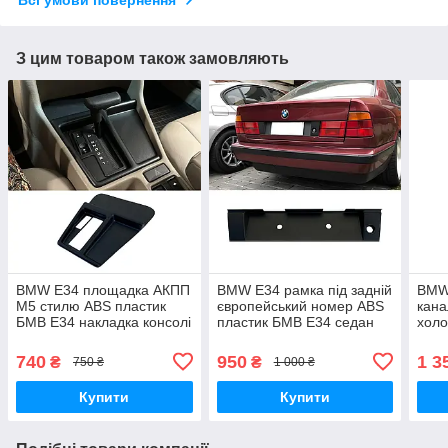
Всі умови повернення
З цим товаром також замовляють
BMW E34 площадка АКПП
BMW E34 рамка під задній
BMW
М5 стилю ABS пластик
європейський номер ABS
кана
БМВ Е34 накладка консолі
пластик БМВ Е34 седан
холо
для тюнінгу салону
бленда євро номеру
патр
740
950
1 3
₴
₴
750 ₴
1 000 ₴
Купити
Купити