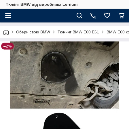
Тюнінг BMW від виробника Lerrium
Обери свою BMW
Тюнинг BMW E60 E61
BMW E60 кр
–2%