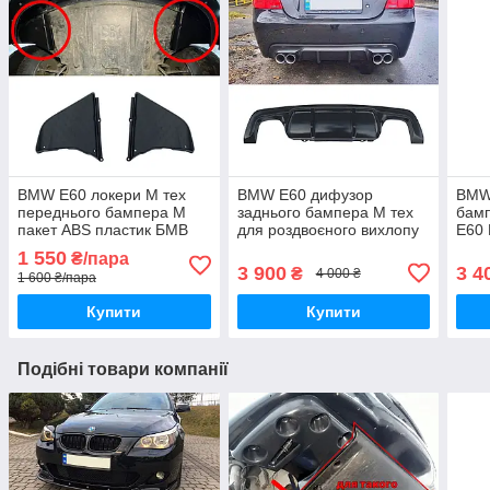
BMW E60 локери М тех
BMW E60 дифузор
BMW
переднього бампера М
заднього бампера М тех
бам
пакет ABS пластик БМВ
для роздвоєного вихлопу
Е60 
Е60 БМВ Е61 нижні
ABS пластик БМВ Е60 Е61
пере
1 550
₴/пара
передні підкрилки захист
задній дифузор М
бам
3 900
3 4
₴
4 000 ₴
1 600 ₴/пара
М бампера
бамперу
Купити
Купити
Подібні товари компанії