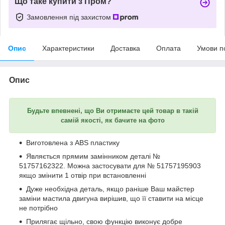
Що таке купити з Пром?
Замовлення під захистом
Опис
Характеристики
Доставка
Оплата
Умови п
Опис
Будьте впевнені, що Ви отримаєте цей товар в такій
самій якості, як бачите на фото
Виготовлена з ABS пластику
Являється прямим замінником деталі №
51757162322. Можна застосувати для № 51757195903
якщо змінити 1 отвір при встановленні
Дуже необхідна деталь, якщо раніше Ваш майстер
заміни мастила двигуна вирішив, що її ставити на місце
не потрібно
Прилягає щільно, свою функцію виконує добре