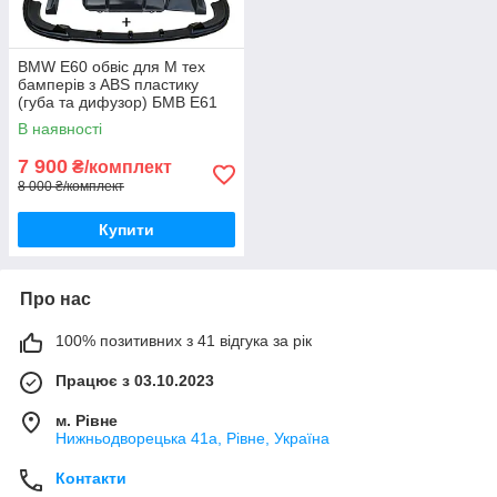
BMW E60 обвіс для М тех
бамперів з ABS пластику
(губа та дифузор) БМВ Е61
тюнінг накладки бампера М
В наявності
пакет | 👉 комплектом
дешевше
7 900
₴/комплект
8 000 ₴/комплект
Купити
Про нас
100% позитивних з 41 відгука за рік
Працює з 03.10.2023
м. Рівне
Нижньодворецька 41а, Рівне, Україна
Контакти