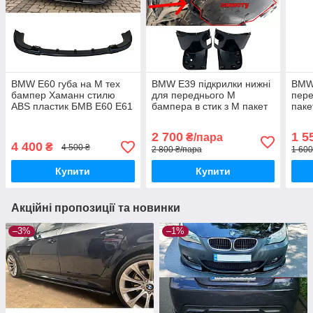
BMW E60 губа на М тех
BMW E39 підкрилки нижні
BMW
бампер Хаманн стилю
для переднього М
пер
ABS пластик БМВ Е60 Е61
бампера в стик з М пакет
паке
накладка на передній М
захистом двигуна ABS
Е60 
пакет бампер
пластик БМВ Е39 М
пере
2 700
1 5
₴/пара
локери
М б
4 400
₴
4 500 ₴
2 800 ₴/пара
1 600
Купити
Купити
Акційні пропозиції та новинки
–3%
–1%