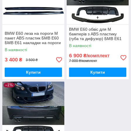
BMW E60 обвіс для М
BMW E60 леза на пороги М
бамперів з ABS пластику
пакет ABS пластик БМВ Е60
(губа та дифузор) БМВ Е61
БМВ Е61 накладки на пороги
тюнінг накладки бампера М
В наявності
пакет | 👉 комплектом
В наявності
дешевше
6 900
₴/комплект
3 400
₴
3 500 ₴
7 000 ₴/комплект
Купити
Купити
–1%