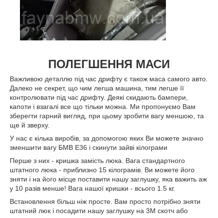
ПОЛЕГШЕННЯ МАСИ
Важливою деталлю під час дрифту є також маса самого авто.
Далеко не секрет, що чим легша машина, тим легше її
контролювати під час дрифту. Деякі скидають бампери,
капоти і взагалі все що тільки можна. Ми пропонуємо Вам
зберегти гарний вигляд, при цьому зробити вагу меншою, та
ще й зверху.
У нас є кілька виробів, за допомогою яких Ви можете значно
зменшити вагу БМВ Е36 і скинути зайві кілограми
Перше з них - кришка замість люка. Вага стандартного
штатного люка - приблизно 15 кілограмів. Ви можете його
зняти і на його місце поставити нашу заглушку, яка важить аж
у 10 разів менше! Вага нашої кришки - всього 1.5 кг.
Встановлення більш ніж просте. Вам просто потрібно зняти
штатний люк і посадити нашу заглушку на 3М скотч або