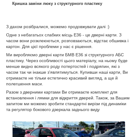
Кришка заміни люку з структурного пластику
З дахом розібралися, можемо продовжувати далі :)
Одне з небагатьох слабких місць Е36 - це дверні карти. З
часом вони розклеюються, розповзаються, відстає обшивка і
картон. Для цієї проблеми у нас є рішення.
Ми виробляємо дверні карти БМВ Е36 зі структурного АБС
пластику. Через особливості цього матеріалу, на ньому буде
менше видно всякого роду потертостей і подряпин, які з
часом так чи інакше з'являтимуться. Купивши наші карти, Ви
отримаєте не тільки естетично красивий вигляд, а ще й
полегшення маси.
Разом з дверними картами Ви отримаєте комплект для
встановлення і лямки для відкриття дверей. Також, за Вашим
запитом ми можемо зробити стандартні вирізи під динаміки
та регулятор бокового дзеркала заднього виду