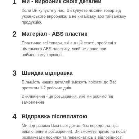
1
Ми - виробник своїх деталей
Коли Ви купуєте у нас, Ви купуєте якісний товар від
українського виробника, а не китайську або тайванську
продукцію.
2
Матеріал - ABS пластик
Практично всі товари, які є в цій статті, зроблені з
німецького ABS пластику, який не лопає при
найменшому торканні.
3
Швидка відправка
Більшість наших деталей зможуть поїхати до Вас
протягом 1-2 робочих днів
Виключення - це розширення, яке ми робимо під
замовлення
4
Відправка післяплатою
Ми відправимо Вам свої деталі без передоплат (за
виключенням розширення). Ви зможете прямо на пошті
розпакувати посилку та переконатись в відповідності