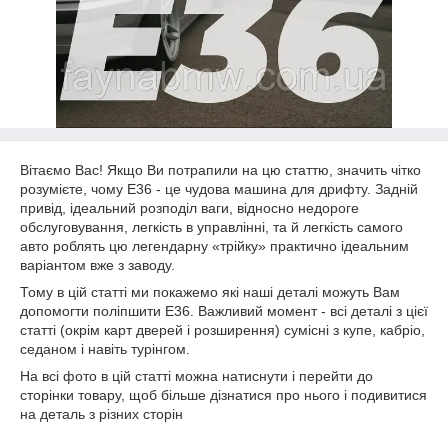
Вітаємо Вас! Якщо Ви потрапили на цю статтю, значить чітко
розумієте, чому Е36 - це чудова машина для дрифту. Задній
привід, ідеальний розподіл ваги, відносно недороге
обслуговування, легкість в управлінні, та й легкість самого
авто роблять цю легендарну «трійку» практично ідеальним
варіантом вже з заводу.
Тому в цій статті ми покажемо які наші деталі можуть Вам
допомогти поліпшити Е36. Важливий момент - всі деталі з цієї
статті (окрім карт дверей і розширення) сумісні з купе, кабріо,
седаном і навіть турінгом.
На всі фото в цій статті можна натиснути і перейти до
сторінки товару, щоб більше дізнатися про нього і подивитися
на деталь з різних сторін
_________________________________________