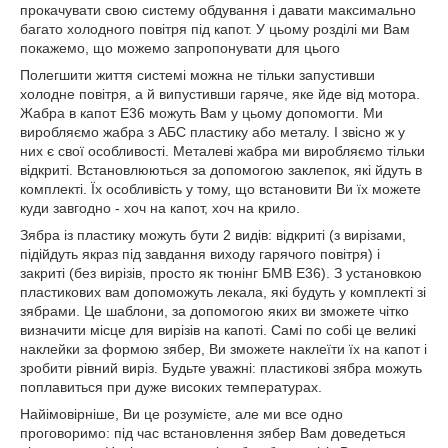
прокачувати свою систему обдування і давати максимально
багато холодного повітря під капот. У цьому розділі ми Вам
покажемо, що можемо запропонувати для цього
Полегшити життя системі можна не тільки запустивши
холодне повітря, а й випустивши гаряче, яке йде від мотора.
Жабра в капот Е36 можуть Вам у цьому допомогти. Ми
виробляємо жабра з АБС пластику або металу. І звісно ж у
них є свої особливості. Металеві жабра ми виробляємо тільки
відкриті. Встановлюються за допомогою заклепок, які йдуть в
комплекті. Їх особливість у тому, що встановити Ви їх можете
куди завгодно - хоч на капот, хоч на крило.
Зябра із пластику можуть бути 2 видів: відкриті (з вирізами,
підійдуть якраз під завдання виходу гарячого повітря) і
закриті (без вирізів, просто як тюнінг БМВ Е36). З установкою
пластикових вам допоможуть лекала, які будуть у комплекті зі
зябрами. Це шаблони, за допомогою яких ви зможете чітко
визначити місце для вирізів на капоті. Самі по собі це великі
наклейки за формою зябер, Ви зможете наклеїти їх на капот і
зробити рівний виріз. Будьте уважні: пластикові зябра можуть
поплавиться при дуже високих температурах.
Найімовірніше, Ви це розумієте, але ми все одно
проговоримо: під час встановлення зябер Вам доведеться