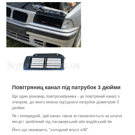
Повітряниц канал під патрубок 3 дюйми
Ще один різновид повітрозабірника - це повітряний канал з
отвором, до якого можна під'єднати патрубок діаметром 3
дюйми
Як і попередній, цей канал також встановлюється на штатні
місця і зроблений під пасажирський або водійський бік
Його ще називають "холодний впуск е36"