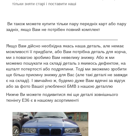
тільки зняти старі і поставити наші
Ви також можете купити тільки пару передніх карт або пару
задніх, якщо Вам не потрібен повний комплект
_________________________________________
Якщо Вам дійсно необхідна якась наша деталь, але немає
можливості її придбати, або Вам потрібна деталь для корча,
ми з повагою зробимо Вам невелику знижку. Або ж ми
можемо пошукати на складі деталь з якимось дефектом, на
кшталт потертості або подряпини. Тоді ми зможемо зробити
ще більш приємну знижку для Вас (але такі деталі не завжди
є на складі). І звичайно ж, будемо дуже Вам вдячні за відгук
або за фото Вашої улюбленої БМВ з нашою деталлю
Нижче Ви можете подивитися які ще деталі зовнішнього
тюнінгу Е36 є в нашому асортименті