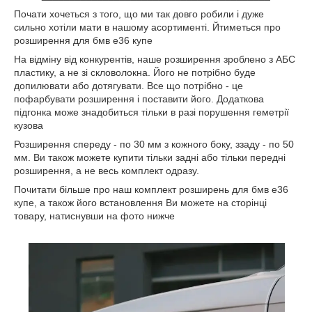
Почати хочеться з того, що ми так довго робили і дуже
сильно хотіли мати в нашому асортименті. Йтиметься про
розширення для бмв е36 купе
На відміну від конкурентів, наше розширення зроблено з АБС
пластику, а не зі скловолокна. Його не потрібно буде
допилювати або дотягувати. Все що потрібно - це
пофарбувати розширення і поставити його. Додаткова
підгонка може знадобиться тільки в разі порушення геметрії
кузова
Розширення спереду - по 30 мм з кожного боку, ззаду - по 50
мм. Ви також можете купити тільки задні або тільки передні
розширення, а не весь комплект одразу.
Почитати більше про наш комплект розширень для бмв е36
купе, а також його встановлення Ви можете на сторінці
товару, натиснувши на фото нижче